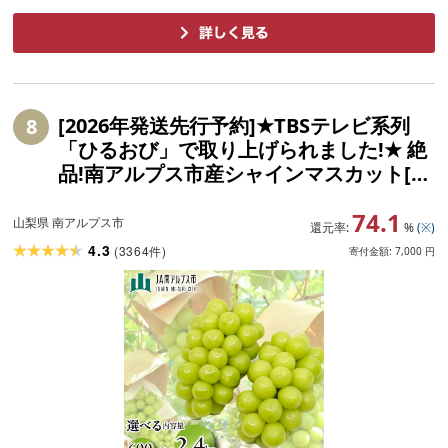
[2026年発送先行予約]★TBSテレビ系列
8
「ひるおび」で取り上げられました!★ 絶
品!南アルプス市産シャインマスカット[選
べるサイズ] おすすめ 山梨県 南アルプス
74.1
市 フルーツ 送料無料 ALPAA
山梨県 南アルプス市
還元率:
%
(※)
4.3
(
3364
)
件
寄付金額:
7,000
円