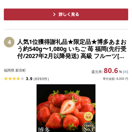
人気1位獲得謝礼品★限定品★博多あまお
4
う約540g〜1,080g いちご 苺 福岡(先行受
付/2027年2月以降発送) 高級 フルーツ[あ
まおう]
80.6
福岡県 新宮町
還元率:
%
(※)
3.9
(
6390
)
件
寄付金額:
8,000
円