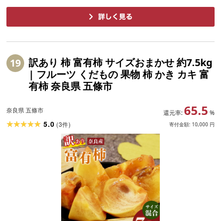
訳あり 柿 富有柿 サイズおまかせ 約7.5kg
19
| フルーツ くだもの 果物 柿 かき カキ 富
有柿 奈良県 五條市
65.5
奈良県 五條市
還元率:
%
5.0
(
3
)
件
寄付金額:
10,000
円