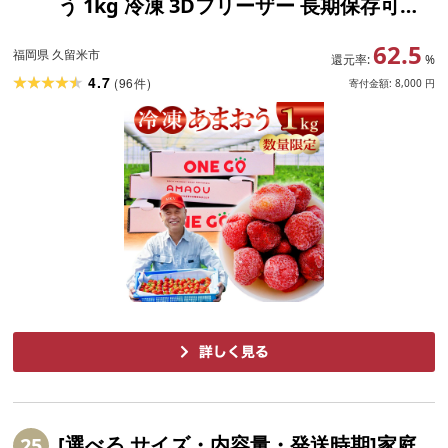
う 1kg 冷凍 3Dフリーザー 長期保存可能
国産 サクサク シャーベット フルーツ デ
62.5
ザート フレッシュ 果物 便利 安心 長持ち
福岡県 久留米市
還元率:
%
保存料不使用 無香料 無加糖 エコファーマ
4.7
(
96
)
件
寄付金額:
8,000
円
ー GAP認定 福岡県 久留米市 送料無料
〔Fi203〕
[選べる サイズ・内容量・発送時期]家庭
25