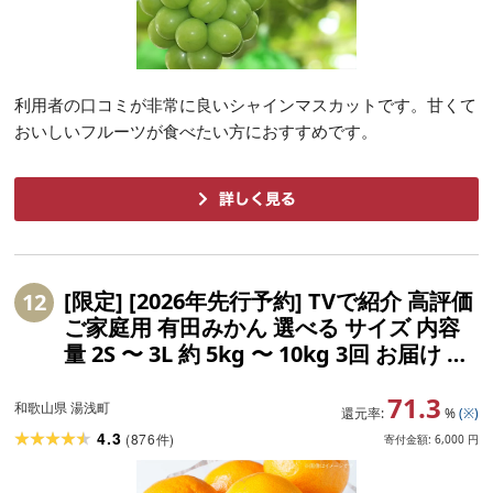
利用者の口コミが非常に良いシャインマスカットです。甘くて
おいしいフルーツが食べたい方におすすめです。
[限定] [2026年先行予約] TVで紹介 高評価
12
ご家庭用 有田みかん 選べる サイズ 内容
量 2S 〜 3L 約 5kg 〜 10kg 3回 お届け 定
期便 温州みかん 有田 みかん 国産 フルー
71.3
ツ 柑橘 果物 甘味 酸味 バランス 期間限定
和歌山県 湯浅町
還元率:
%
(※)
お取り寄せ 和歌山県 湯浅町 送料無料
4.3
(
876
)
件
寄付金額:
6,000
円