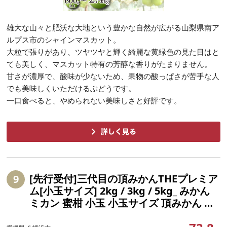
雄大な山々と肥沃な大地という豊かな自然が広がる山梨県南ア
ルプス市のシャインマスカット。
大粒で張りがあり、ツヤツヤと輝く綺麗な黄緑色の見た目はと
ても美しく、マスカット特有の芳醇な香りがたまりません。
甘さが濃厚で、酸味が少ないため、果物の酸っぱさが苦手な人
でも美味しくいただけるぶどうです。
一口食べると、やめられない美味しさと好評です。
[先行受付]三代目の頂みかんTHEプレミア
9
ム[小玉サイズ] 2kg / 3kg / 5kg_ みかん
ミカン 蜜柑 小玉 小玉サイズ 頂みかん 果
物 くだもの フルーツ 甘い おいしい かん