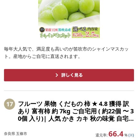
毎年大人気で、満足度も高いのが笛吹市のシャインマスカッ
ト。産地からご自宅に直送されます。
フルーツ 果物 くだもの 柿 ★ 4.8 獲得 訳
17
あり 富有柿 約 7kg ご自宅用 ( 約22個 〜 3
0個 入り)| 人気 かき カキ 秋の味覚 自宅
用 家庭用 先行予約 大人気 先行 予約 11月
66.4
12月 発送 秋の味覚 甘い 大容量 農家直送
奈良県 五條市
還元率:
%
(※)