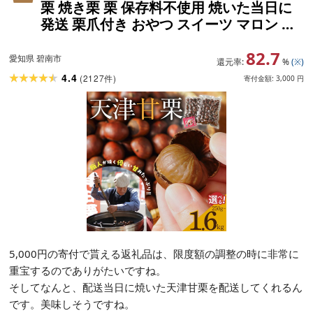
栗 焼き栗 栗 保存料不使用 焼いた当日に
発送 栗爪付き おやつ スイーツ マロン 常
温 愛知県 碧南市 送料無料
82.7
愛知県 碧南市
還元率:
%
(※)
4.4
(
2127
)
件
寄付金額:
3,000
円
5,000円の寄付で貰える返礼品は、限度額の調整の時に非常に
重宝するのでありがたいですね。
そしてなんと、配送当日に焼いた天津甘栗を配送してくれるん
です。美味しそうですね。