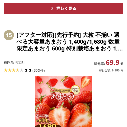
[アフター対応][先行予約] 大粒 不揃い 選
15
べる大容量あまおう 1,400g/1,680g 数量
限定あまおう 600g 特別栽培あまおう 1,2
00g (2L,グランデ,DX デラックス) あまお
69.9
う いちご イチゴ 苺[2027年1月上旬〜3月
福岡県 岡垣町
還元率:
%
下旬発送予定]
3.3
(
603
)
件
寄付金額:
6,100
円