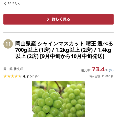
ください。
岡山県産 シャインマスカット 晴王 選べる
11
700g以上 (1房) / 1.2kg以上 (2房) / 1.4kg
以上 (2房) [9月中旬から10月中旬発送]
73.4
岡山県 勝央町
還元率:
%
(※)
4.7
(
41
)
件
寄付金額:
11,000
円