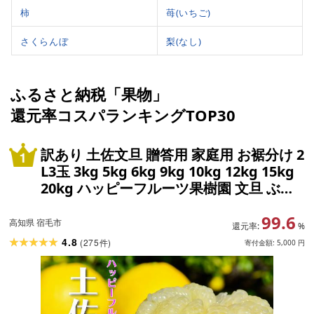
柿
苺(いちご)
さくらんぼ
梨(なし)
ふるさと納税「果物」
還元率コスパランキングTOP30
訳あり 土佐文旦 贈答用 家庭用 お裾分け 2
L3玉 3kg 5kg 6kg 9kg 10kg 12kg 15kg
20kg ハッピーフルーツ果樹園 文旦 ぶん
たん 電子文旦 柑橘 みかん フルーツ 果物
99.6
特産品 旬 季節 贈り物 ギフト お歳暮 お中
高知県 宿毛市
還元率:
%
元 産地直送 自然栽培 美味しい 宿毛市 人
4.8
(
275
)
件
寄付金額:
5,000
円
気