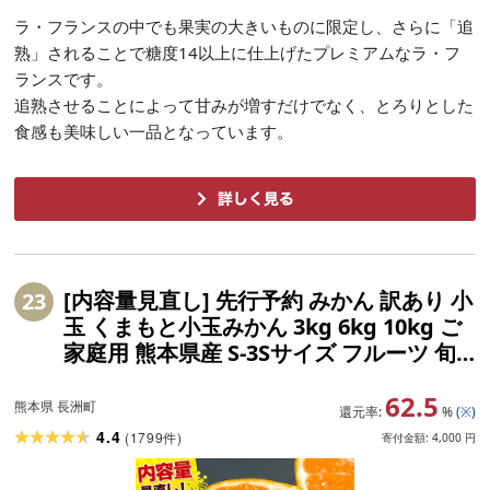
ラ・フランスの中でも果実の大きいものに限定し、さらに「追
熟」されることで糖度14以上に仕上げたプレミアムなラ・フ
ランスです。
追熟させることによって甘みが増すだけでなく、とろりとした
食感も美味しい一品となっています。
[内容量見直し] 先行予約 みかん 訳あり 小
23
玉 くまもと小玉みかん 3kg 6kg 10kg ご
家庭用 熊本県産 S-3Sサイズ フルーツ 旬
柑橘 長洲町 温州みかん ミカン 蜜柑 早生
62.5
中生 晩生 ジュース ゼリー [出荷時期をお
熊本県 長洲町
還元率:
%
(※)
選びください]
4.4
(
1799
)
件
寄付金額:
4,000
円