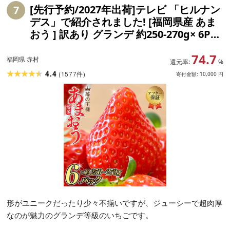
[先行予約/2027年出荷]テレビ 「ヒルナン
7
デス」で紹介されました! [福岡県産 あま
おう ] 訳あり グランデ 約250-270g× 6P
いちご イチゴ 苺 博多 デザート 果物 くだ
74.7
もの フルーツ ジャム スムージー ケーキ
福岡県 赤村
還元率:
%
数量限定 人気 おすすめ 3W13
4.4
(
1577
)
件
寄付金額:
10,000
円
形がユニークだったり少々不揃いですが、ジューシーで超肉厚
なのが魅力のグランデ等級のいちごです。