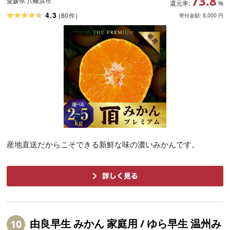
73.8
きつ 柑橘 柑橘類 国産 愛媛県 八幡浜市 産
愛媛県 八幡浜市
還元率:
%
地直送 送料無料 [G1088576] YW
4.3
(
80
)
件
寄付金額:
8,000
円
産地直送だからこそできる新鮮な味の濃いみかんです。
由良早生 みかん 家庭用 / ゆら早生 温州み
10