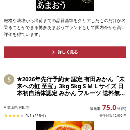
厳格な栽培から出荷までの品質基準をクリアしたものだけが名
乗ることができる博多あまおうブランドとして国内外から高い
評価を得ています。
★2026年先行予約★ 認定 有田みかん「未
5
来への虹 至宝」3kg 5kg S M L サイズ 日
本初自治体認定 みかん フルーツ 送料無料
産地直送 甘い 濃厚 糖度 コク ジューシー
75.0
本場 和歌山 ブランド柑橘 果物 フルーツ
和歌山県 有田市
還元率:
%
(※)
ギフト 贈答用 家庭用 和歌山 有田市 (A1-
4.1
(
265
)
件
寄付金額:
10,000
円
2)