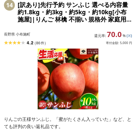
[訳あり]先行予約 サンふじ 選べる内容量
14
約1.8kg・約3kg・約5kg・約10kg[小布
施屋]|りんご 林檎 不揃い 規格外 家庭用
長野県 小布施町 令和8年産[2026年11月〜
70.0
2027年3月発送]
長野県 小布施町
還元率:
%
(※)
4.2
(
86
)
件
寄付金額:
5,000
円
りんごの王様サンふじ。「蜜がたくさん入っていた」など、と
ても評判の良い返礼品です。