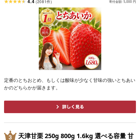
4.4
(
2081
)
件
寄付金額:
5,000
円
定番のとちおとめ、もしくは酸味が少なく甘味の強いとちあい
かのどちらかが届きます。
天津甘栗 250g 800g 1.6kg 選べる容量 甘