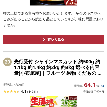
柿の王様である富有柿をお届けいたします。 多少のキズやへ
こみがあることから訳あり品としていますが、味に問題はあり
ません。
先行受付 シャインマスカット 約500g 約
20
1.1kg 約1.4kg 約2kg 約3kg 選べる内容
量[小布施屋] | フルーツ 果物 くだもの ぶ
どう 葡萄 ブドウ 数量限定 クール便配送
64.1
長野県産 小布施 産地直送 2026年発送 令
長野県 小布施町
還元率:
%
(※)
和8年産 [2026年9月下旬頃〜11月上旬に
4.3
(
443
)
件
寄付金額:
7,000
円
順次発送]