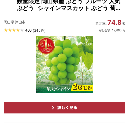
数量限定 岡山県産 ぶどう フルーツ 人気
ぶどう_ シャインマスカット ぶどう 葡萄
ブドウ 果物 くだもの マスカット フルー
74.8
ツ 人気 美味しい [配送不可地域:離島・北
岡山県 津山市
還元率:
%
海道・沖縄県]
4.0
(
245
)
件
寄付金額:
12,000
円