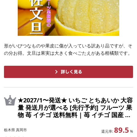
形がいびつなものや果皮に傷が入っている訳あり品ですが、そ
の分お得。文旦は果実は大きく食べごたえがある柑橘類です。
★2027/1〜発送★ いちご とちあいか 大容
量 発送月が選べる [先行予約] フルーツ 果
物 苺 イチゴ 送料無料 | 苺 イチゴ 国産 数
量限定 ブランド ふるさと納税 フルーツ
89.5
ふるさと納税 果物 ふるさと納税 くだもの
栃木県 真岡市
還元率:
%
栃木県 真岡市