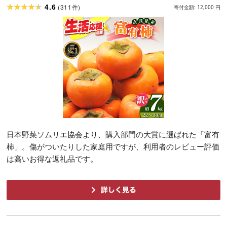
西岡農園 | 奈良県 五條市
4.6
(
311
)
件
寄付金額:
12,000
円
日本野菜ソムリエ協会より、購入部門の大賞に選ばれた「富有
柿」。傷がついたりした家庭用ですが、利用者のレビュー評価
は高いお得な返礼品です。