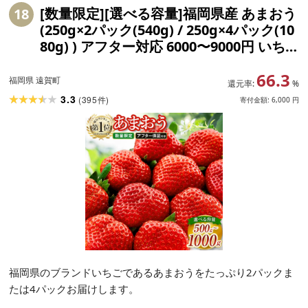
[数量限定][選べる容量]福岡県産 あまおう
18
(250g×2パック(540g) / 250g×4パック(10
80g) ) アフター対応 6000〜9000円 いち
ご 苺 イチゴ フルーツ 果物 春 旬 福岡県産
66.3
九州 国産 送料無料 [2027年2月上旬〜4月
福岡県 遠賀町
還元率:
%
上旬順次発送予定]
3.3
(
395
)
件
寄付金額:
6,000
円
福岡県のブランドいちごであるあまおうをたっぷり2パックま
たは4パックお届けします。