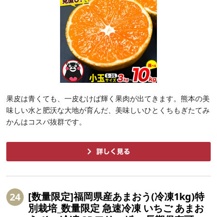
果皮は青くても、一皮むけば輝く果肉が出てきます。熊本の美
味しい水と肥沃な大地が育んだ、美味しいひとくちもぎたてみ
かんはコスパ抜群です。
[数量限定]福岡県産あまおう(冷凍1kg)特
24
別栽培_数量限定 急速冷凍 いちご あまお