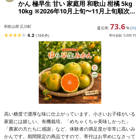
かん 極早生 甘い 家庭用 和歌山 柑橘 5kg
10kg ※2026年10月上旬〜11月上旬順次
発送 ※北海道・沖縄・離島への配送不可
73.6
//goku
和歌山県 広川町
還元率:
%
(※)
4.2
(
166
)
件
寄付金額:
5,000
円
高い糖度で濃厚な味に仕上がっています。小さいお子様がいる
家庭には嬉しい、有機栽培。「めちゃくちゃ美味しかった」
「農家の方たちに感謝」など、体験者の満足度が非常に高いみ
かんです。期間限定の商品ですので、寄付はお早めになさって