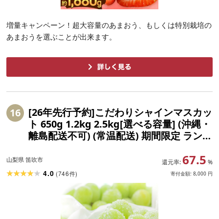
増量キャンペーン！超大容量のあまおう、もしくは特別栽培の
あまおうを選ぶことが出来ます。
[26年先行予約]こだわりシャインマスカッ
16
ト 650g 1.2kg 2.5kg[選べる容量] (沖縄・
離島配送不可) (常温配送) 期間限定 ランキ
ング ぶどう 葡萄 人気 おすすめ 送料無料
67.5
126-002/126-007/126-017
山梨県 笛吹市
還元率:
%
4.0
(
746
)
件
寄付金額:
8,000
円