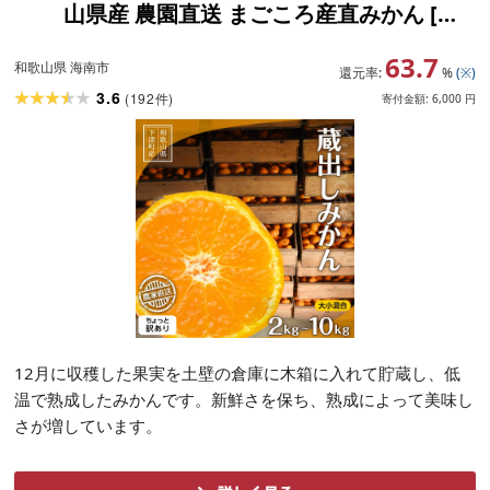
山県産 農園直送 まごころ産直みかん [北
海道・沖縄県・一部離島 配送不可] わけ
63.7
あり 訳アリ 貯蔵みかん | ふるさと納税
和歌山県 海南市
還元率:
%
(※)
3.6
(
192
)
件
寄付金額:
6,000
円
12月に収穫した果実を土壁の倉庫に木箱に入れて貯蔵し、低
温で熟成したみかんです。新鮮さを保ち、熟成によって美味し
さが増しています。