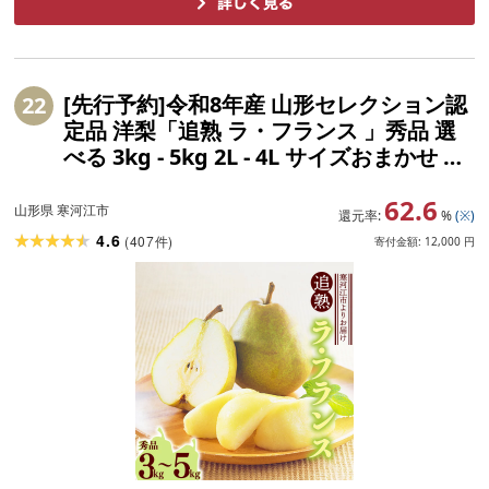
[先行予約]令和8年産 山形セレクション認
22
定品 洋梨「追熟 ラ・フランス 」秀品 選
べる 3kg - 5kg 2L - 4L サイズおまかせ 山
形県産 [2026年10月末頃から2027年1月頃
62.6
発送予定] 2026年産 山形産 山形ラ・フラ
山形県 寒河江市
還元率:
%
(※)
ンス フルーツ 果実 特産 産地直送冬
4.6
(
407
)
件
寄付金額:
12,000
円