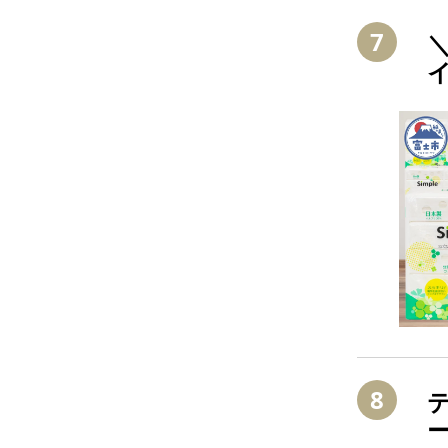
7
イ
防
8