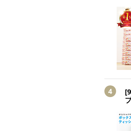
シ
4
[
中
生