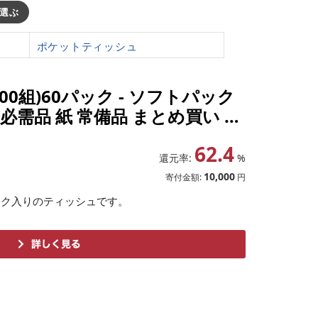
選ぶ
ポケットティッシュ
0組)60パック - ソフトパック
必需品 紙 常備品 まとめ買い 備
定XB]
62.4
還元率:
%
10,000
寄付金額:
円
ック入りのティッシュです。