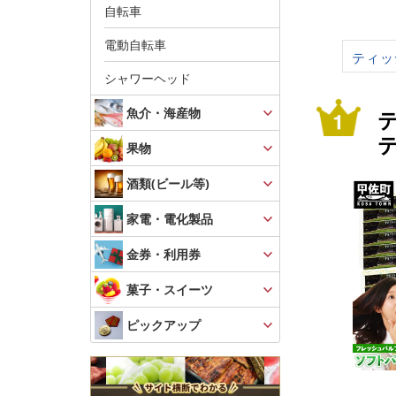
自転車
電動自転車
ティッ
シャワーヘッド
魚介・海産物
テ
テ
果物
蓄
酒類(ビール等)
家電・電化製品
金券・利用券
菓子・スイーツ
ピックアップ