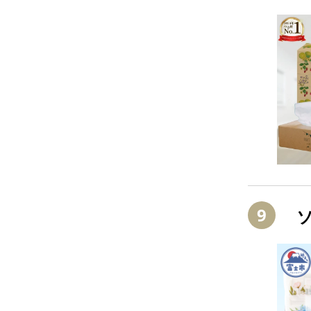
お
a
9
ソ