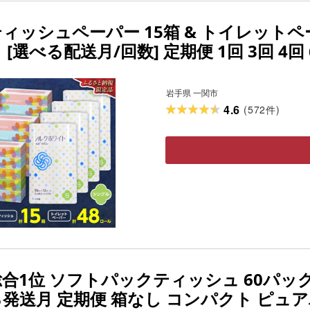
ィッシュペーパー 15箱 & トイレットペ
 [選べる配送月/回数] 定期便 1回 3回 4
 まとめ買い 岩手県 一関市
岩手県 一関市
4.6
(
572
)
件
合1位 ソフトパックティッシュ 60パック / 
る発送月 定期便 箱なし コンパクト ピュア