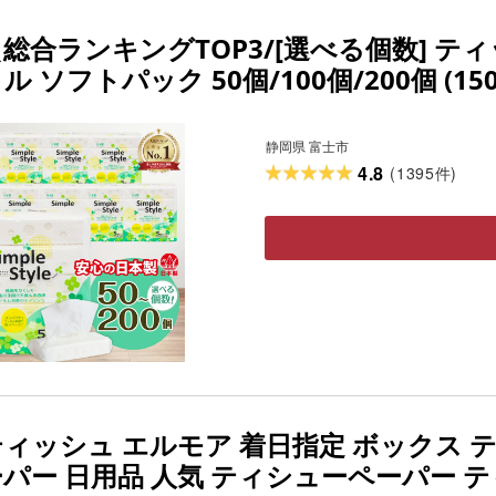
＼総合ランキングTOP3/[選べる個数] 
ル ソフトパック 50個/100個/200個 (15
ティッシュ 箱なし ティッシュ コンパクト
災 送料無料 富士市[sf002-023-254]
静岡県 富士市
4.8
(
1395
)
件
ティッシュ エルモア 着日指定 ボックス 
ーパー 日用品 人気 ティシューペーパー 