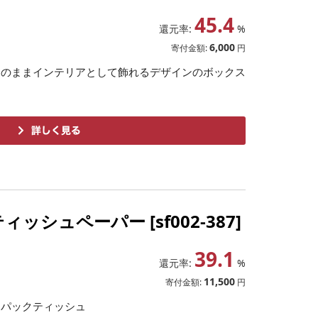
 ティシュー 消耗品 防災 花粉症 K
45.4
還元率:
%
6,000
寄付金額:
円
そのままインテリアとして飾れるデザインのボックス
ッシュペーパー [sf002-387]
39.1
還元率:
%
11,500
寄付金額:
円
トパックティッシュ