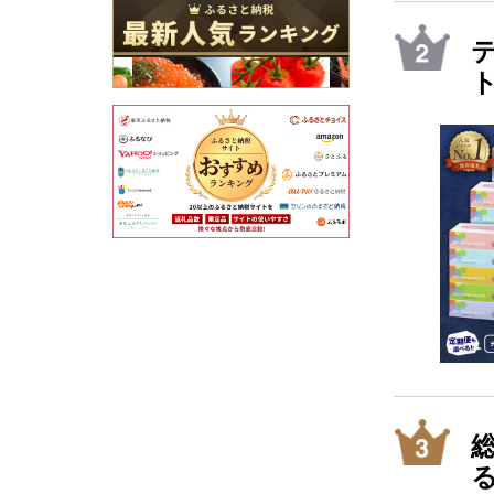
テ
ト
災
総