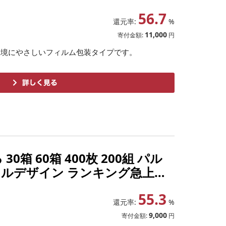
 消耗品 エコ 2部門ランクイン
56.7
還元率:
%
11,000
寄付金額:
円
環境にやさしいフィルム包装タイプです。
0箱 60箱 400枚 200組 パル
ジナルデザイン ランキング急上昇
 備蓄 ストック 日用品 消耗品
55.3
還元率:
%
9,000
寄付金額:
円