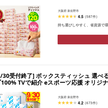
ュ まとめ買い 防災グッズ 物価対策 節約
大阪府 泉佐野市 送料無料
大阪府 泉佐野市
4.5
(
587
)
件
持ち運びしやすく、省資源で
9/30受付終了] ボックスティッシュ 選べる 3
プ100% TVで紹介 eスポーツ応援 オリ
 ティッシュ ペーパー 丈夫 なめらか 防災
活用品 大阪府 泉佐野市 送料無料
大阪府 泉佐野市
4.2
(
673
)
件