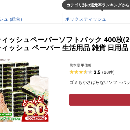
カテゴリ別の還元率ランキングから
シュ (総合)
ボックスティッシュ
ィッシュペーパーソフトパック 400枚(20
ィッシュ ペーパー 生活用品 雑貨 日用品 
 防災 ストック 熊本県 甲佐町[ZC][価格改
熊本県 甲佐町
3.5
(
26
)
件
ゴミもかさばらないソフトパ