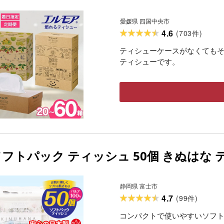
しゃれ20箱 30箱 60箱 5個 × 12パック
zaru×Krafty 愛媛県 四国中央市
愛媛県 四国中央市
4.6
(
703
)
件
ティシューケースがなくても
ティシューです。
フトパック ティッシュ 50個 きぬはな ティ
静岡県 富士市
4.7
(
99
)
件
コンパクトで使いやすいソフ