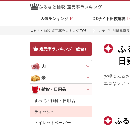
人気ランキング
23サイト比較解説
ふるさと納税 還元率ランキング TOP
カテゴリ別還元率ラ
ふ
還元率ランキング（総合）
日
肉
お得にふるさ
米
エコなソフト
雑貨・日用品
すべての雑貨・日用品
ティッシュ
ふる
トイレットペーパー