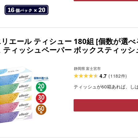
リエール ティシュー 180組 [個数が選べる
ュ ティッシュペーパー ボックスティッシュ 
ふるさと納税 ふるさと 送料無料 静岡県 
静岡県 富士宮市
4.7
(
1182
)
件
ティッシュが60箱あれば、し