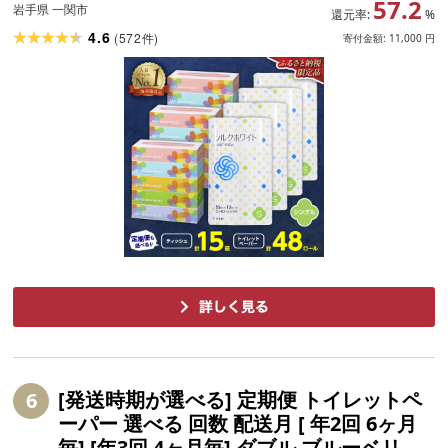
57.2
県 一関市
岩手県 一関市
還元率:
%
4.6
(
572
)
件
寄付金額:
11,000
円
[発送時期が選べる] 定期便 トイレットペ
6
ーパー 選べる 回数 配送月 [ 年2回 6ヶ月
毎] [年3回 4ヶ月毎] ダブル ブルーベリー