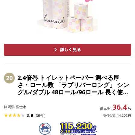
2.4倍巻 トイレットペーパー 選べる厚
20
さ・ロール数 「ラブリバーロング」 シン
グル/ダブル 48ロール/96ロール 長く使え
る 長巻き 115ロール/230ロール相当 再生
36.4
紙 無地 無色 無香 備蓄 防災 消耗品 日用品
静岡県 富士市
還元率:
%
生活用品 富士市
3.9
(
36
)
件
寄付金額:
14,500
円