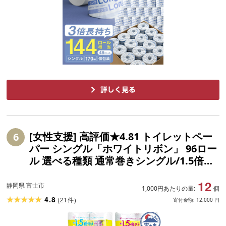
[女性支援] 高評価★4.81 トイレットペー
6
パー シングル「ホワイトリボン」 96ロー
ル 選べる種類 通常巻きシングル/1.5倍巻
きシングル/1.5倍巻きダブル 再生紙 無香
12
料 無色 クラフト包装 ジョイセフ・ホワイ
静岡県 富士市
1,000円あたりの量:
個
トリボン運動寄付 生活必需品
4.8
(
21
)
件
寄付金額:
12,000
円