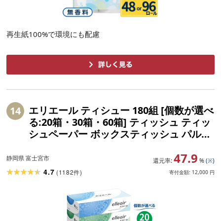
再生紙100%で環境にも配慮
エリエール ティシュー 180組 [個数が選べ
14
る:20箱・30箱・60箱] ティッシュ ティッ
シュペーパー ボックスティッシュ パルプ
100% 日用品 消耗品 ふるさと納税 ふるさ
47.9
と 送料無料 静岡県 富士宮市
静岡県 富士宮市
還元率:
%
(※)
4.7
(
1182
)
件
寄付金額:
12,000
円