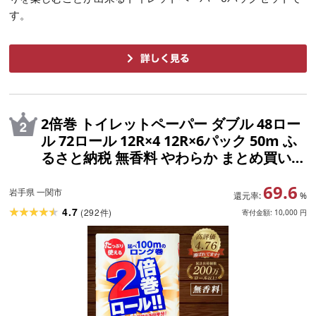
す。
2倍巻 トイレットペーパー ダブル 48ロー
ル 72ロール 12R×4 12R×6パック 50m ふ
るさと納税 無香料 やわらか まとめ買い
定期便 大容量 倍巻 日用品 生活必需品 備
69.6
蓄 人気 おすすめ ランキング 送料無料 岩
岩手県 一関市
還元率:
%
手県 一関市
4.7
(
292
)
件
寄付金額:
10,000
円