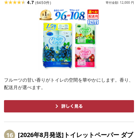
鶴見製紙 トイレ用品 沼津市 静岡県
4.7
(
6450
)
件
寄付金額:
12,000
円
フルーツの甘い香りがトイレの空間を華やかにします。香り、
配送月が選べます。
[2026年8月発送]トイレットペーパー ダブ
16