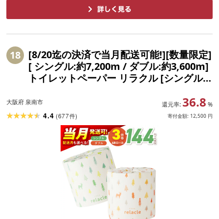
[8/20迄の決済で当月配送可能!][数量限定]
18
[ シングル:約7,200m / ダブル:約3,600m]
トイレットペーパー リラクル [シングル /
ダブル] ふるさと納税 トイレットペーパ
36.8
ー [配送不可地域:北海道・沖縄]
大阪府 泉南市
還元率:
%
4.4
(
677
)
件
寄付金額:
12,500
円