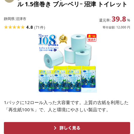
ル 1.5倍巻き ブルｰベリｰ 沼津 トイレット
39.8
静岡県 沼津市
還元率:
%
4.8
(
71
)
件
寄付金額:
12,000
円
1パックに12ロール入った大容量です。上質の古紙を利用した
「再生紙100％」で、人と環境にやさしい製品です。