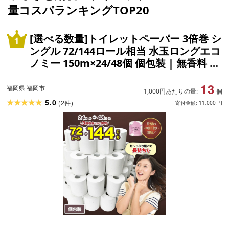
量コスパランキングTOP20
[選べる数量]トイレットペーパー 3倍巻 シ
ングル 72/144ロール相当 水玉ロングエコ
ノミー 150m×24/48個 個包装 | 無香料 ま
とめ買い 大容量 3倍巻き 芯なし 日用品 生
13
活必需品 トイレ用品 消耗品 備蓄 防災 人
福岡県 福岡市
1,000円あたりの量:
個
気 おすすめ ランキング 送料無料 福岡市
5.0
(
2
)
件
寄付金額:
11,000
円