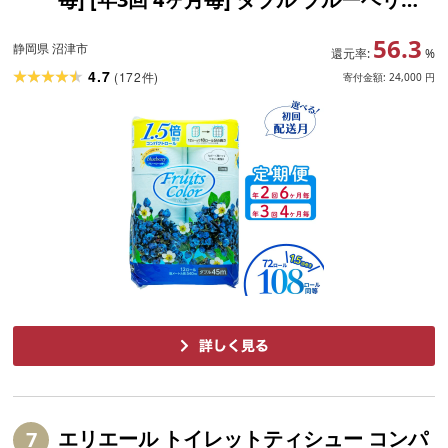
72ロール 12ロール 6パック 鶴見製紙 再生
56.3
紙 やわらか 備蓄 香り付き トイレ用品 日
静岡県 沼津市
還元率:
%
用品 沼津市 静岡県
4.7
(
172
)
件
寄付金額:
24,000
円
エリエール トイレットティシュー コンパ
7