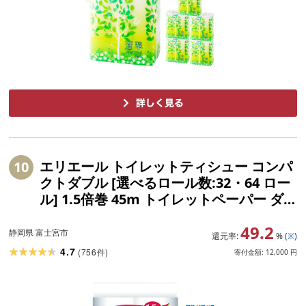
エリエール トイレットティシュー コンパ
10
クトダブル [選べるロール数:32・64 ロー
ル] 1.5倍巻 45m トイレットペーパー ダ
ブル パルプ100% 香りつき 日用品 消耗品
49.2
備蓄 ふるさと納税 ふるさと 送料無料 静
静岡県 富士宮市
還元率:
%
(※)
岡県 富士宮市
4.7
(
756
)
件
寄付金額:
12,000
円