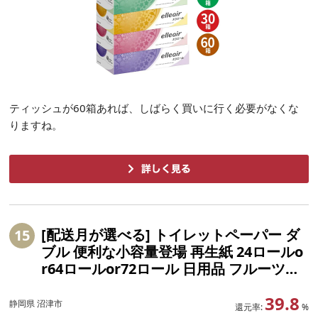
ティッシュが60箱あれば、しばらく買いに行く必要がなくな
りますね。
[配送月が選べる] トイレットペーパー ダ
15
ブル 便利な小容量登場 再生紙 24ロールo
r64ロールor72ロール 日用品 フルーツカ
ラー ブルーベリー ミックスベリー トロピ
39.8
カル 香料 香り付き 消耗品 備蓄 生活用品
静岡県 沼津市
還元率:
%