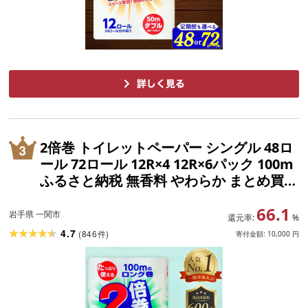
2倍巻 トイレットペーパー シングル 48ロ
ール 72ロール 12R×4 12R×6パック 100m
ふるさと納税 無香料 やわらか まとめ買い
定期便 大容量 倍巻 日用品 生活必需品 備
66.1
蓄 人気 おすすめ ランキング 送料無料 岩
岩手県 一関市
還元率:
%
手県 一関市
4.7
(
846
)
件
寄付金額:
10,000
円