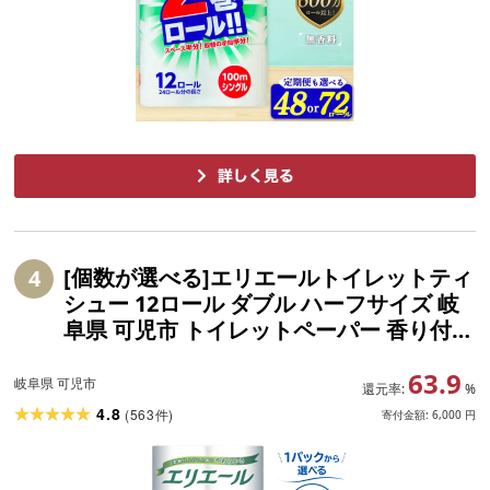
[個数が選べる]エリエールトイレットティ
4
シュー 12ロール ダブル ハーフサイズ 岐
阜県 可児市 トイレットペーパー 香り付き
30m巻 日用品 トイレ 新生活 備蓄 防災 消
63.9
耗品 生活雑貨 生活用品 ストック パルプ1
岐阜県 可児市
還元率:
%
00%
4.8
(
563
)
件
寄付金額:
6,000
円