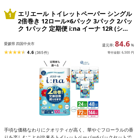
エリエール トイレットペーパー シングル
2倍巻き 12ロール×6パック 3パック 2パッ
ク 1パック 定期便 i:na イーナ 12R (シン
グル・100m) 日用品 消耗品 新生活 備蓄
84.6
防災 愛媛県 四国中央市
愛媛県 四国中央市
還元率:
%
4.6
(
365
)
件
寄付金額:
6,500
円
手頃な価格なわりにクオリティが高く、華やぐフローラルの香
りを楽しむことが出来るトイレットペーパー6パックセットで