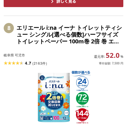
エリエール i:na イーナ トイレットティシ
8
ュー シングル[選べる個数]ハーフサイズ
トイレットペーパー 100m巻 2倍 巻 エコ
日用品 トイレ 香り付き 新生活 備蓄 防災
52.0
消耗品 生活雑貨 生活用品 コンパクト 岐
岐阜県 可児市
還元率:
%
阜県 可児市 送料無料
4.7
(
2163
)
件
寄付金額:
7,500
円