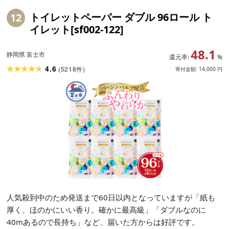
トイレットペーパー ダブル 96ロール ト
12
イレット[sf002-122]
48.1
静岡県 富士市
還元率:
%
4.6
(
5218
)
件
寄付金額:
14,000
円
人気殺到中のため発送まで60日以内となっていますが「紙も
厚く、ほのかにいい香り。確かに最高級」「ダブルなのに
40mあるので長持ち」など、届いた方からは好評です。