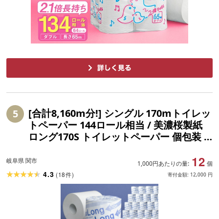
[合計8,160m分!] シングル 170mトイレッ
5
トペーパー 144ロール相当 / 美濃桜製紙
ロング170S トイレットペーパー 個包装 3
倍巻き 長巻き 48個 長持ち 再生紙 シング
12
ル 古紙100% 防災 備蓄 生活用品 トイレッ
岐阜県 関市
1,000円あたりの量:
個
トロール 岐阜県関市
4.3
(
18
)
件
寄付金額:
12,000
円