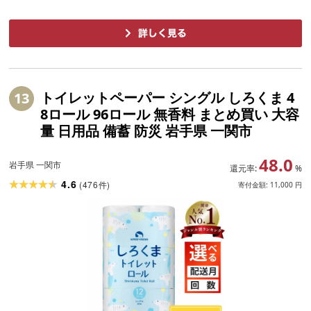
トイレットペーパー シングル しろくま 4
13
8ロール 96ロール 無香料 まとめ買い 大容
量 日用品 備蓄 防災 岩手県 一関市
48.0
岩手県 一関市
還元率:
%
4.6
(
476
)
件
寄付金額:
11,000
円