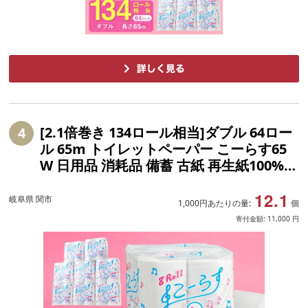
[2.1倍巻き 134ロール相当]ダブル 64ロー
4
ル 65m トイレットペーパー こーらす65
W 日用品 消耗品 備蓄 古紙 再生紙100%
環境にやさしい 美濃桜製紙 防災 エコ 生
12.1
活用品 2.1倍巻 取替 頻度 長持ち 芯あり
岐阜県 関市
1,000円あたりの量:
個
エンボス加工
寄付金額:
11,000
円