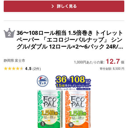
36〜108ロール相当 1.5倍巻き トイレット
ペーパー 「エコロジーパルナップ」 シン
グル/ダブル 12ロール×2〜6パック 24R/4
8R/72R 省スペース 再生紙100% 無香料
12.7
無色 無地 長巻き 備蓄 日用品 消耗品 生活
静岡県 富士市
1,000円あたりの量:
個
用品 富士市
4.5
(
2
)
件
寄付金額:
8,500
円