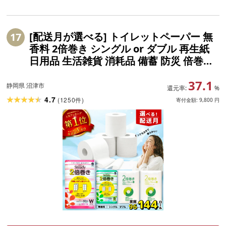
[配送月が選べる] トイレットペーパー 無
17
香料 2倍巻き シングル or ダブル 再生紙
日用品 生活雑貨 消耗品 備蓄 防災 倍巻き
やわらか 芯あり トイレ用品 沼津市 静岡
37.1
県
静岡県 沼津市
還元率:
%
4.7
(
1250
)
件
寄付金額:
9,800
円