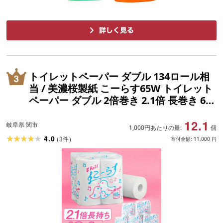
トイレットペーパー ダブル 134ロール相
当 / 美濃桜製紙 こーらす65W トイレット
ペーパー ダブル 2倍巻き 2.1倍 長巻き 64
個 長持ち 再生紙 古紙100% 2倍巻 エンボ
12.1
ス加工 防災 備蓄 生活用品 トイレットロ
岐阜県 関市
1,000円あたりの量:
個
ール 岐阜県関市
4.0
(
3
)
件
寄付金額:
11,000
円