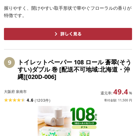
握りやすく、開けやすい取手形状で華やぐフローラルの香りが
特徴です。
トイレットペーパー 108 ロール 蒼翠(そう
9
すい)ダブル 巻 [配送不可地域:北海道・沖
縄][020D-006]
49.4
大阪府 泉南市
還元率:
%
4.6
(
1203
)
件
寄付金額:
11,500
円