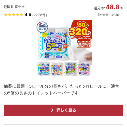
48.8
パルプ/再生紙 芯なし無地 備蓄 日用品 ラ
静岡県 富士市
還元率:
%
ンキング 静岡県富士市 送料無料[sf002-06
4.8
(
2278
)
件
寄付金額:
10,000
円
9-549]
備蓄に最適！5ロール分の長さが、たったの1ロールに。通常
の5倍の長さのトイレットペーパーです。