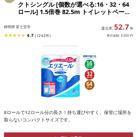
クトシングル [個数が選べる:16・32・64
ロール] 1.5倍巻 82.5m トイレットペーパ
ー シングル パルプ100% 香りつき 日用品
52.7
消耗品 備蓄 ふるさと納税 ふるさと 送料
静岡県 富士宮市
還元率:
%
無料 静岡県 富士宮市
4.7
(
1242
)
件
寄付金額:
9,000
円
8ロールで12ロール分の長さ！持ち運びやすく、保管に場所を
取らないコンパクトサイズです。