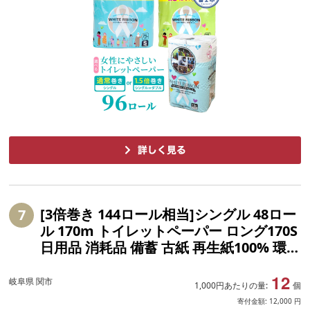
[3倍巻き 144ロール相当]シングル 48ロー
7
ル 170m トイレットペーパー ロング170S
日用品 消耗品 備蓄 古紙 再生紙100% 環境
にやさしい 美濃桜製紙 防災 エコ 生活用
12
品 3倍巻 交換 頻度 長持ち 個包装 芯あり
岐阜県 関市
1,000円あたりの量:
個
ミシン目なし エンボスなし
寄付金額:
12,000
円