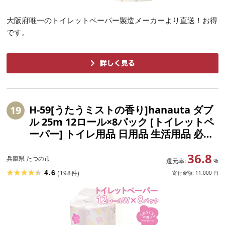
大阪府唯一のトイレットペーパー製造メーカーより直送！お得
です。
H-59[うたうミストの香り]hanauta ダブ
19
ル 25m 12ロール×8パック [トイレットペ
ーパー] トイレ用品 日用品 生活用品 必需
品 消耗品 ストック 備蓄 防災 おすすめ 人
36.8
気
兵庫県 たつの市
還元率:
%
4.6
(
198
)
件
寄付金額:
11,000
円