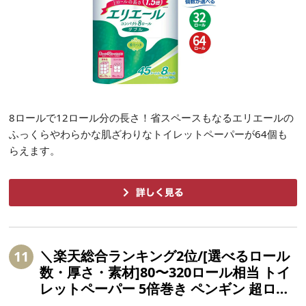
8ロールで12ロール分の長さ！省スペースもなるエリエールの
ふっくらやわらかな肌ざわりなトイレットペーパーが64個も
らえます。
＼楽天総合ランキング2位/[選べるロール
11
数・厚さ・素材]80〜320ロール相当 トイ
レットペーパー 5倍巻き ペンギン 超ロン
グ 16R/32R/64R(ロール) シングル/ダブル