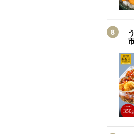
8
う
市
酒