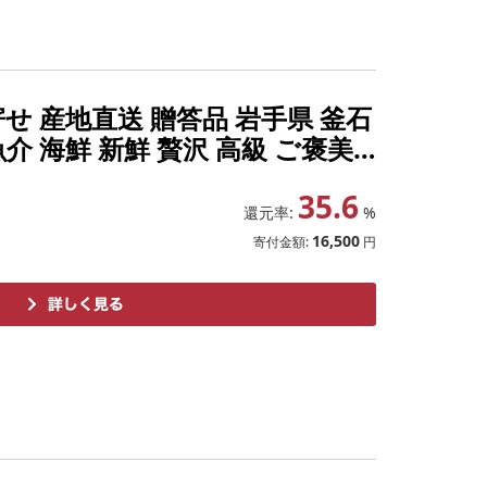
寄せ 産地直送 贈答品 岩手県 釜石
魚介 海鮮 新鮮 贅沢 高級 ご褒美
贈答用 snowman
35.6
還元率:
%
16,500
寄付金額:
円