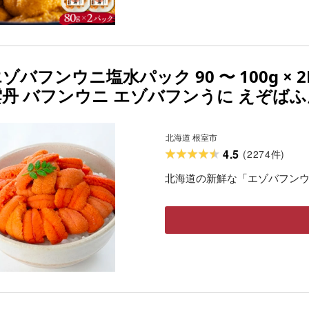
ゾバフンウニ塩水パック 90 〜 100g × 2
雲丹 バフンウニ エゾバフンうに えぞばふ
んうに ウニ丼 うに丼 雲丹丼 刺身 北海道
北海道 根室市
4.5
(
2274
)
件
北海道の新鮮な「エゾバフン