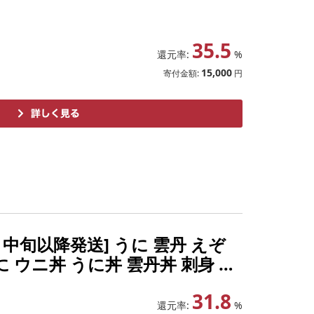
35.5
還元率:
%
15,000
寄付金額:
円
1月中旬以降発送] うに 雲丹 えぞ
ウニ丼 うに丼 雲丹丼 刺身 お
さと納税
31.8
還元率:
%