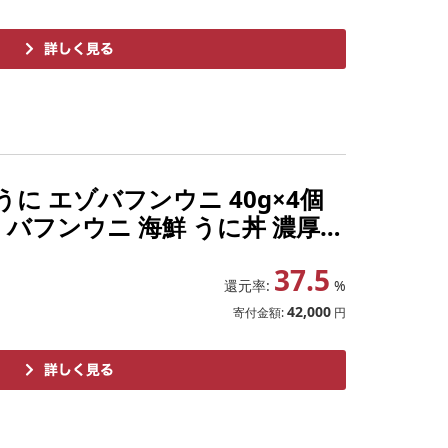
に エゾバフンウニ 40g×4個
に バフンウニ 海鮮 うに丼 濃厚
37.5
還元率:
%
42,000
寄付金額:
円