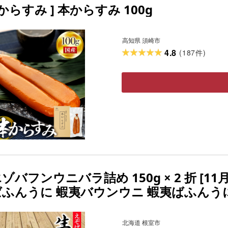
 からすみ ] 本からすみ 100g
高知県 須崎市
4.8
(
187
)
件
ゾバフンウニバラ詰め 150g × 2 折 [1
ばふんうに 蝦夷バウンウニ 蝦夷ばふんうに 
り寄せ グルメ 海鮮 北海道 根室市 ふる
北海道 根室市