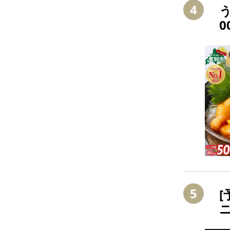
4
う
0
n
5
[
ニ
定