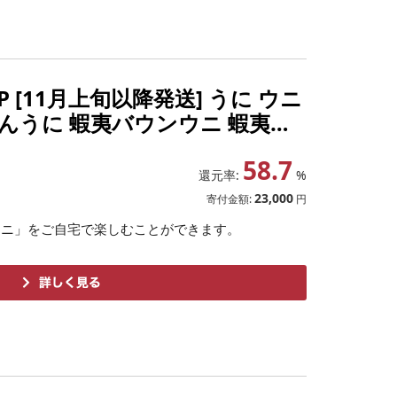
P [11月上旬以降発送] うに ウニ
んうに 蝦夷バウンウニ 蝦夷ば
 根室市
58.7
還元率:
%
23,000
寄付金額:
円
ウニ」をご自宅で楽しむことができます。