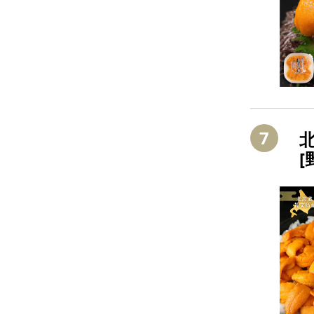
7
北
[
甘