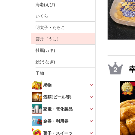
海老(えび)
いくら
明太子・たらこ
雲丹（うに）
牡蠣(カキ)
鰻(うなぎ)
幸
干物
果物
酒類(ビール等)
家電・電化製品
金券・利用券
菓子・スイーツ