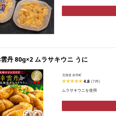
雲丹 80g×2 ムラサキウニ うに
北海道 余市町
4.8
(
7
)
件
ムラサキウニを使用