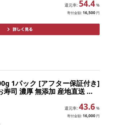
54.4
還元率:
%
16,500
寄付金額:
円
0g 1パック [アフター保証付き]
お寿司 濃厚 無添加 産地直送 お
43.6
還元率:
%
16,000
寄付金額:
円
ズ