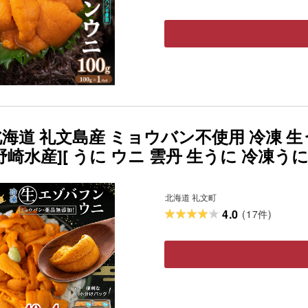
海道 礼文島産 ミョウバン不使用 冷凍 生う
野崎水産][ うに ウニ 雲丹 生うに 冷凍う
み ]
北海道 礼文町
4.0
(
17
)
件