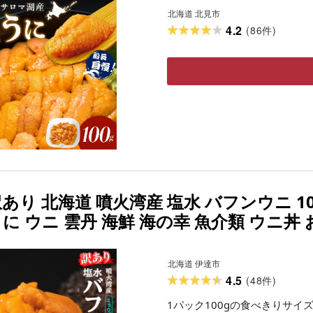
北海道 北見市
4.2
(
86
)
件
あり 北海道 噴火湾産 塩水 バフンウニ 10
に ウニ 雲丹 海鮮 海の幸 魚介類 ウニ丼 
取り寄せ 山村水産 送料無料
北海道 伊達市
4.5
(
48
)
件
1パック100gの食べきりサイ