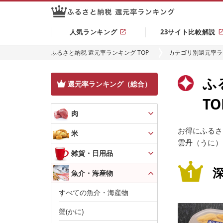
人気ランキング
23サイト比較解説
ふるさと納税 還元率ランキング TOP
カテゴリ別還元率ラ
ふ
還元率ランキング（総合）
T
肉
お得にふるさ
米
雲丹（うに）
雑貨・日用品
深
魚介・海産物
すべての魚介・海産物
蟹(かに)