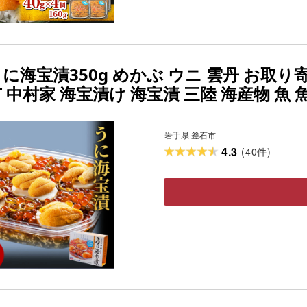
に海宝漬350g めかぶ ウニ 雲丹 お取り
 中村家 海宝漬け 海宝漬 三陸 海産物 魚 
の肴 米に合う ご飯が進む おかず ギフト 
岩手県 釜石市
4.3
(
40
)
件