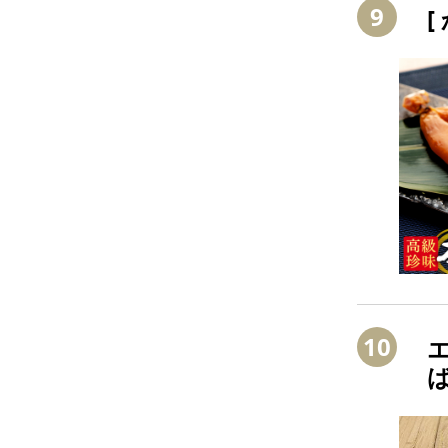
9
[
10
エ
取