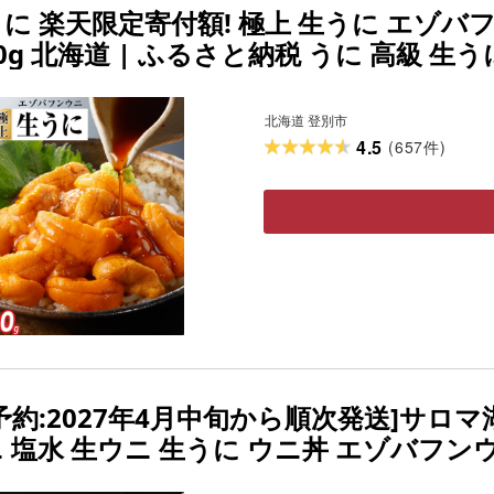
に 楽天限定寄付額! 極上 生うに エゾバフン
0g 北海道 | ふるさと納税 うに 高級 生う
i 小分け 大容量 北海道 登別市 ギフト 
北海道 登別市
4.5
(
657
)
件
予約:2027年4月中旬から順次発送]サロマ湖
 塩水 生ウニ 生うに ウニ丼 エゾバフンウ
 )