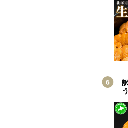
6
訳
う