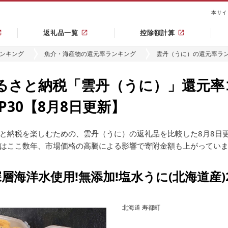
本サイ
返礼品一覧
控除額計算
ンキング
魚介・海産物の還元率ランキング
雲丹（うに）の還元率ラ
るさと納税「雲丹（うに）」還元率
OP30【8月8日更新】
と納税を楽しむための、雲丹（うに）の返礼品を比較した8月8日
はここ数年、市場価格の高騰による影響で寄附金額も上がってい
層海洋水使用!無添加!塩水うに(北海道産)2
北海道 寿都町