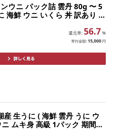
ウニ パック詰 雲丹 80g 〜 5
に 海鮮 ウニ いくら 丼 訳あり u
ふるさと 人気 ランキング 送料無料
56.7
還元率:
%
15,000
寄付金額:
円
産 生うに ( 海鮮 雲丹 うに ウ
ニ ムキ身 高級 1パック 期間限